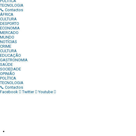
POLÍTICA
TECNOLOGIA
📞 Contactos
ÁFRICA
CULTURA
DESPORTO
ECONOMIA
MERCADO
MUNDO
NOTÍCIAS
CRIME
CULTURA
EDUCAÇÃO
GASTRONOMIA
SAÚDE
SOCIEDADE
OPINIÃO
POLÍTICA
TECNOLOGIA
📞 Contactos
Facebook
Twitter
Youtube
Diário Independente (DI)
é um Jornal digital generalista ao
serviço de Angola, com uma linha editorial própria e
Independente do poder político e económico. Com esta
empresa para estar em contactos:
Whatsapp:
+244 927 209 599;