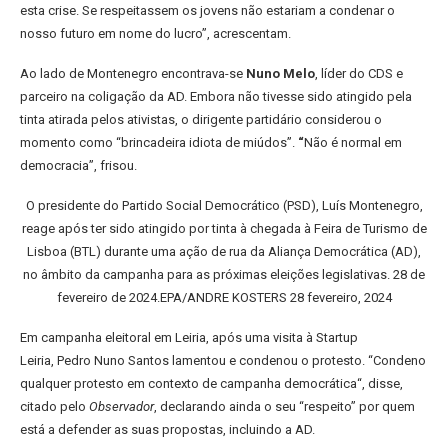
esta crise. Se respeitassem os jovens não estariam a condenar o
nosso futuro em nome do lucro”, acrescentam.
Ao lado de Montenegro encontrava-se
Nuno Melo
, líder do CDS e
parceiro na coligação da AD. Embora não tivesse sido atingido pela
tinta atirada pelos ativistas, o dirigente partidário considerou o
momento como “brincadeira idiota de miúdos”.
“
Não é normal em
democracia”, frisou.
O presidente do Partido Social Democrático (PSD), Luís Montenegro,
reage após ter sido atingido por tinta à chegada à Feira de Turismo de
Lisboa (BTL) durante uma ação de rua da Aliança Democrática (AD),
no âmbito da campanha para as próximas eleições legislativas. 28 de
fevereiro de 2024.
EPA/ANDRE KOSTERS
28 fevereiro, 2024
Em campanha eleitoral em Leiria, após uma visita à Startup
Leiria, Pedro Nuno Santos lamentou e condenou o protesto. “Condeno
qualquer protesto em contexto de campanha democrática“, disse,
citado pelo
Observador
, declarando ainda o seu “respeito” por quem
está a defender as suas propostas, incluindo a AD.