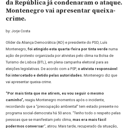
da República já condenaram o ataque.
Montenegro vai apresentar queixa-
crime.
by: Jorje Costa
Olíder da Aliança Democrática (AD) e presidente do PSD, Luís
Montenegro,
foi atingido esta quarta-feira por tinta verde
numa
ação de protesto organizada por ativistas pelo clima na Bolsa de
Turismo de Lisboa (BTL), em plena campanha eleitoral para as
eleições legislativas. De acordo com a P
S
P
,
o ativista responsável
foi intercetado e detido pelas autoridades.
Montenegro diz que
vai apresentar queixa-crime.
“Por mais tinta que me atirem, eu vou seguir o mesmo
caminho”,
reagiu Montenegro momentos após o incidente,
recordando que a “preocupação ambiental” tem estado presente no
programa social-democrata há 50 anos. “Tenho todo o respeito pelas
pessoas que se manifestam pelo clima,
mas era mais fácil
podermos conversar
“, atirou. Mais tarde, recuperado da situação,