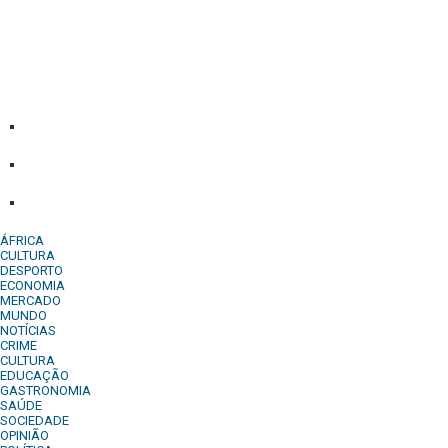
Diário Independente (DI)
é um Jornal digital generalista ao
serviço de Angola, com uma linha editorial própria e
Independente do poder político e económico. Com esta
empresa para estar em contactos:
Whatsapp:
+244 927 209 599;
Comercial:
COMERCIAL@DIARIOINDEPENDENTE.INFO
Denuncia:
REDACAO@DIARIOINDEPENDENTE.INFO
ÁFRICA
CULTURA
DESPORTO
ECONOMIA
MERCADO
MUNDO
NOTÍCIAS
CRIME
CULTURA
EDUCAÇÃO
GASTRONOMIA
SAÚDE
SOCIEDADE
OPINIÃO