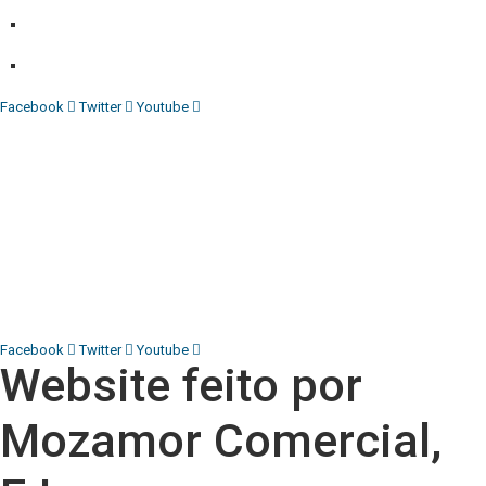
Comercial:
COMERCIAL@DIARIOINDEPENDENTE.INFO
Denuncia:
REDACAO@DIARIOINDEPENDENTE.INFO
Facebook
Twitter
Youtube
Diário Independente (DI)
é um Jornal digital generalista ao
serviço de Angola, com uma linha editorial própria e
Independente do poder político e económico. Com esta
empresa para estar em contactos:
Whatsapp:
+244 927 209 599;
COMERCIAL@DIARIOINDEPENDENTE.INFO
REDACAO@DIARIOINDEPENDENTE.INFO
Facebook
Twitter
Youtube
Website feito por
Mozamor Comercial,