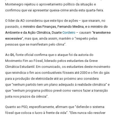
Montenegro rejeitou o aproveitamento político da situação e
confirmou que vai apresentar queixa-crime ainda esta quarta-feira.
O líder da AD considerou que este tipo de ações – que visaram, no
passado, o
ministro das Finanças, Fernando Medina
, e o
ministro do
Ambiente e da Ação Climática, Duarte
Cordeiro
– causam “
transtorno
excessivo
“, mas que, ainda assim, mantém o “respeito pelas
pessoas que se manifestam pelo clima”.
Ao
DI,
fonte oficial confirma que o ataque foi da autoria do
Movimento Fim ao Fóssil, liderado pelos estudantes da Greve
Climática Estudantil. Em comunicado, os estudantes deste movimento
que reivindica o fim aos combustíveis fósseis até 2030 e o fim do gás
para a produção de eletricidade até ao próximo ano considera
que “nenhum partido tem um plano adequado à realidade climática” e
que “nenhum programa político prevê como vamos fazer a transição
justa nos prazos da ciência”.
Quanto ao PSD, especificamente, afirmam que “defende o sistema
fóssil que coloca o lucro à frente da vida”. “Eles nunca vão resolver