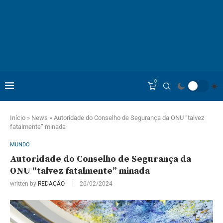
0
Início
»
News
»
Autoridade do Conselho de Segurança da ONU “talvez
fatalmente” minada
MUNDO
Autoridade do Conselho de Segurança da
ONU “talvez fatalmente” minada
written by
REDAÇÃO
26/02/2024