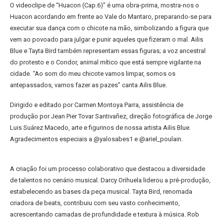
O videoclipe de “Huacon (Cap.6)” é uma obra-prima, mostra-nos o
Huacon acordando em frente ao Vale do Mantaro, preparando-se para
executar sua dança com o chicote na mão, simbolizando a figura que
vem ao povoado para julgar e punir aqueles que fizeram o mal. Ailis
Blue e Tayta Bird também representam essas figuras; a voz ancestral
do protesto e o Condor, animal mítico que está sempre vigilante na
cidade. “Ao som do meu chicote vamos limpar, somos os
antepassados, vamos fazer as pazes” canta Ailis Blue.
Dirigido e editado por Carmen Montoya Parra, assistência de
produção por Jean Pier Tovar Santivañez, direção fotográfica de Jorge
Luis Suárez Macedo, arte e figurinos de nossa artista Ailis Blue.
Agradecimentos especiais a @yalosabes1 e @ariel_poulain.
A criação foi um processo colaborativo que destacou a diversidade
de talentos no cenário musical. Darcy Orihuela liderou a pré-produção,
estabelecendo as bases da peça musical. Tayta Bird, renomada
criadora de beats, contribuiu com seu vasto conhecimento,
acrescentando camadas de profundidade e textura à música. Rob