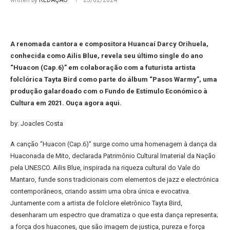
written by
REDAÇÃO
25/02/2024
A renomada cantora e compositora Huancaí Darcy Orihuela,
conhecida como Ailis Blue, revela seu último single do ano
“Huacon (Cap.6)” em colaboração com a futurista artista
folclórica Tayta Bird como parte do álbum “Pasos Warmy”, uma
produção galardoado com o Fundo de Estímulo Económico à
Cultura em 2021. Ouça agora aqui.
by: Joacles Costa
A canção “Huacon (Cap.6)” surge como uma homenagem à dança da
Huaconada de Mito, declarada Patrimônio Cultural Imaterial da Nação
pela UNESCO. Ailis Blue, inspirada na riqueza cultural do Vale do
Mantaro, funde sons tradicionais com elementos de jazz e electrónica
contemporâneos, criando assim uma obra única e evocativa.
Juntamente com a artista de folclore eletrônico Tayta Bird,
desenharam um espectro que dramatiza o que esta dança representa;
a força dos huacones, que são imagem de justiça, pureza e força