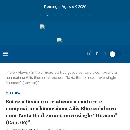
Domingo, Agosto 9 2026
0
Início
»
News
»
Entre a fusão e a tradição: a cantora e compositora
huancaiana Ailis Blue colabora com Tayta Bird em seu novo single
“Huacon” (Cap. 06)”
CULTURA
Entre a fusão e a tradição: a cantora e
compositora huancaiana Ailis Blue colabora
com Tayta Bird em seu novo single “Huacon”
(Cap. 06)”