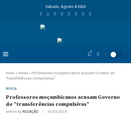
Sábado, Agosto 8 2026
0
Início
»
News
»
Professores moçambicanos acusam Governo de
“transferências compulsivas”
ÁFRICA
Professores moçambicanos acusam Governo
de “transferências compulsivas”
written by
REDAÇÃO
20/02/2024