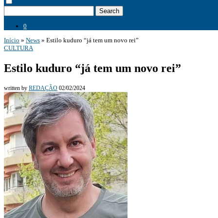
Search
0
Início
»
News
»
Estilo kuduro “já tem um novo rei”
CULTURA
Estilo kuduro “já tem um novo rei”
written by
REDAÇÃO
02/02/2024