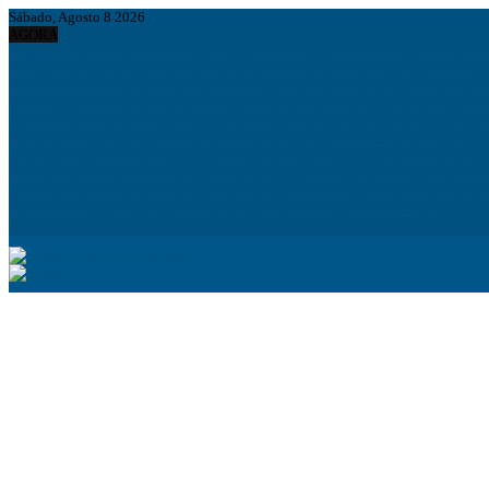
Sábado, Agosto 8 2026
AGORA
Bielorrússia classifica Euronews como “extremista” e Tsikhanouskaya acusa Luk
João Lourenço recebe cumprimentos de despedida do embaixador do Vietname 
Espanha dá ultimato à Itália para suspender controlos fronteiriços e ameaça resp
Ministro confirma regresso de Manuel Chang a Moçambique e remete processos à
Comunicar para construir a Nação: O desafio estratégico de Angola aos 50 Anos 
ANPG e Sonangol E&P Concluem perfuração do poço Katambi-2 do bloco 24
PIB da União Europeia atinge 18,8 biliões de euros em 2025 e Alemanha reforça 
Empresas chinesas anunciam investimento de 150 milhões de dólares para impuls
Pesca ilegal durante período de veda preocupa operadores e ameaça reprodução 
Desmantelados grupos de exploração ilegal de diamantes na Lunda-Norte