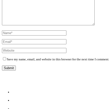
Save my name, email, and website in this browser for the next time I comment
Diário Independente (DI)
é um Jornal digital generalista ao serviço de Angola, com uma linha editorial própr
Whatsapp:
+244 927 209 599;
Comercial:
COMERCIAL@DIARIOINDEPENDENTE.INFO