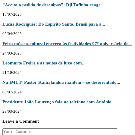
“Aceito o pedido de desculpas”: Dji Tafinha reage...
15/07/2025
Lucas Rodrigues: Do Espírito Santo, Brasil para a...
05/04/2025
Feira músico-cultural encerra às festividades 97° aniversário do...
24/03/2025
Leomarte Freire e as noites de luxo com...
21/10/2024
Na IMUT- Pastor Kamalandua mantém – se desorientado...
08/07/2024
Presidente João Lourenço fala ao telefone com António...
29/03/2024
Leave a Comment