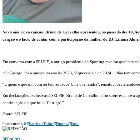
Novo ano, nova canção. Bruno de Carvalho apresentou, no passado dia 19, Aq
canção é o facto de contar com a participação da mulher do DJ, Liliana Alme
Em conversa com a SELFIE, o antigo presidente do Sporting revelou qual tem sid
“O ‘Castigo’ foi a música do ano de 2023, ‘Aqueceu’ é a de 2024… Não tem como.
“E quem é que um bom rei tem ao lado? Uma boa rainha”, rematou, declarando-se
Em declarações exclusivas à SELFIE, Bruno de Carvalho falou sobre esta nova apo
continuação do que foi o ‘Castigo’.”
Fonte: SELFIE
0 comentários
0
Facebook
Twitter
Pinterest
Email
REDAÇÃO