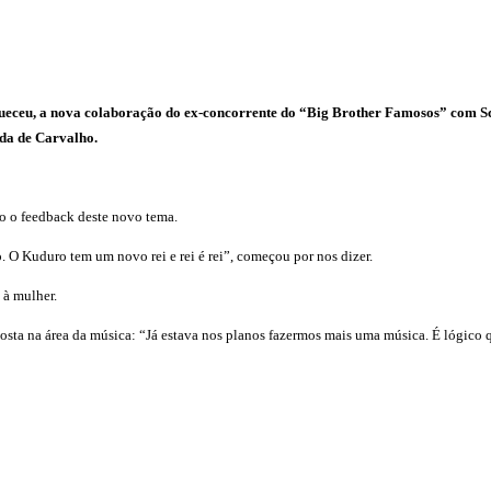
ueceu, a nova colaboração do ex-concorrente do “Big Brother Famosos” com Scr
ida de Carvalho.
o o feedback deste novo tema.
 O Kuduro tem um novo rei e rei é rei”, começou por nos dizer.
 à mulher.
sta na área da música: “Já estava nos planos fazermos mais uma música. É lógico qu