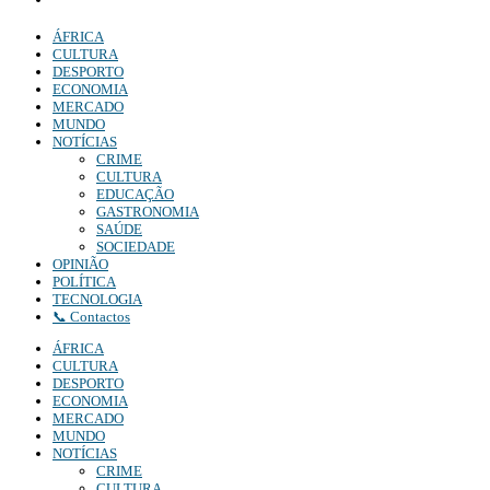
Denuncia:
REDACAO@DIARIOINDEPENDENTE.INFO
ÁFRICA
CULTURA
DESPORTO
ECONOMIA
MERCADO
MUNDO
NOTÍCIAS
CRIME
CULTURA
EDUCAÇÃO
GASTRONOMIA
SAÚDE
SOCIEDADE
OPINIÃO
POLÍTICA
TECNOLOGIA
📞 Contactos
ÁFRICA
CULTURA
DESPORTO
ECONOMIA
MERCADO
MUNDO
NOTÍCIAS
CRIME
CULTURA