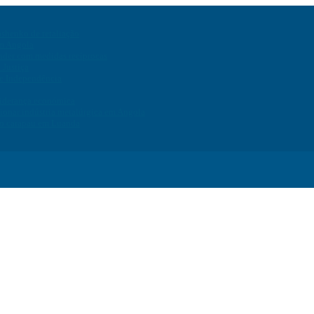
ashenko de retaliação
em Angola
onder com medidas recíprocas
 Justiça
de Independência
liderança económica
ionar indústria metalúrgica em Angola
do carapau em Luanda