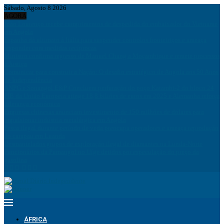
Sábado, Agosto 8 2026
AGORA
João Lourenço recebe cumprimentos de despedida do embaixador do Vietname
em Angola
Espanha dá ultimato à Itália para suspender controlos fronteiriços e ameaça
responder com medidas recíprocas
Ministro confirma regresso de Manuel Chang a Moçambique e remete processos
à Justiça
Comunicar para construir a Nação: O desafio estratégico de Angola aos 50 Anos
de Independência
ANPG e Sonangol E&P Concluem perfuração do poço Katambi-2 do bloco 24
PIB da União Europeia atinge 18,8 biliões de euros em 2025 e Alemanha reforça
liderança económica
Empresas chinesas anunciam investimento de 150 milhões de dólares para
impulsionar indústria metalúrgica em Angola
Pesca ilegal durante período de veda preocupa operadores e ameaça reprodução
do carapau em Luanda
Desmantelados grupos de exploração ilegal de diamantes na Lunda-Norte
Funcionários da Pumangol no Uíge detidos por especulação do preço da
gasolina
ÁFRICA