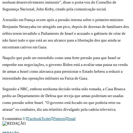
nenhum desenvolvimento iminente”, disse o porta-voz do Conselho de
Segurança Nacional, John Kirby, citado pela comunicação social.
A reunião em França ocorre após a pressão interna sobre o primeiro-ministro
Benjamin Netanyahu ter atingido um pico, depois de dezenas de familiares dos
reféns terem invadido o Parlamento de Israel e acusado o gabinete de crise de
não fazer tudo o que está ao seu alcance para a libertação dos que ainda se
encontram cativos em Gaza.
Naquilo que pode ser entendido como uma forte pressão para que Israel se
empenhe nas negociações, o governo Biden está a avaliar uma pausa na venda
de armas a Israel como alavanca para pressionar o Estado hebreu a reduzir a
intensidade das operações militares na Faixa de Gaza.
Segundo a NBC, embora nenhuma decisão tenha sido tomada, a Casa Branca
pediu ao Departamento de Defesa que reveja que armas poderiam ser usadas
como pressão sobre Israel. “O governo está focado no que poderia reter ou
atrasar” os combates, diz um relatório divulgado pela cadeia televisiva.
0 comentários
0
Facebook
Twitter
Pinterest
Email
REDAÇÃO