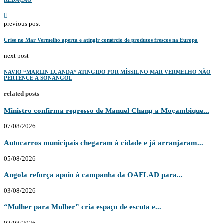
previous post
Crise no Mar Vermelho aperta e atingir comércio de produtos frescos na Europa
next post
NAVIO “MARLIN LUANDA” ATINGIDO POR MÍSSIL NO MAR VERMELHO NÃO
PERTENCE À SONANGOL
related posts
Ministro confirma regresso de Manuel Chang a Moçambique...
07/08/2026
Autocarros municipais chegaram à cidade e já arranjaram...
05/08/2026
Angola reforça apoio à campanha da OAFLAD para...
03/08/2026
“Mulher para Mulher” cria espaço de escuta e...
03/08/2026