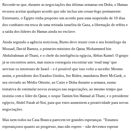
Recorde-se que, durante as negociações das últimas semanas em Doha, o Hamas
recusou aceitar qualquer acordo que não inclua um cessar-fogo permanente.
Entretanto, o Egipto tinha proposto um acordo para uma suspensão de 10 dias
dos combates em troca de uma retirada israelita de Gaza, a libertação de reféns e
a saída dos líderes do Hamas ainda no enclave.
Ainda segundo a agência noticiosa, Burns deve reunir com o seu homólogo da
Mossad, David Barnea, o primeiro-ministro do Qatar, Mohammed bin
Abdulrahman al-Thani, e o chefe da inteligência egípcia, Abbas Kamel. O grupo
já se encontrou antes, mas nunca conseguiu encontrar um ‘road map’ que
servisse os interesses de Israel – e é possível que isso volte a suceder. Mesmo
assim, o presidente dos Estados Unidos, Joe Biden, mandatou Brett McGurk, o
seu enviado ao Médio Oriente, ao Cairo e Doha durante a semana, numa
tentativa de estimular novos avanços nas negociações, ao mesmo tempo que
insistia com o líder do Qatar, o xeque Tamim bin Hamad al-Thani, e o presidente
egípcio, Abdel Fatah al-Sisi, para que estes aumentem a proatividade para novas
negociações.
Mas nem todos na Casa Branca parecem ter grandes esperanças. “Estamos
esperançosos quanto ao progresso, mas não espero – não devemos esperar