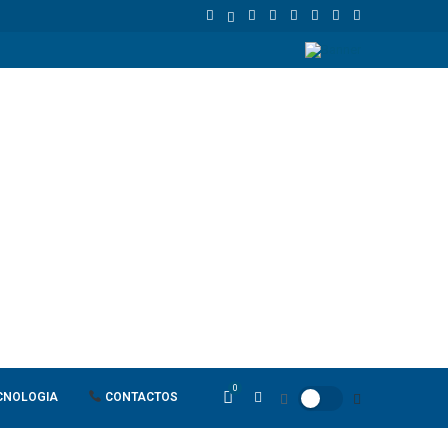
dependência
ANPG e Sonangol E&P Concluem perfuração do poço Kat
0
CNOLOGIA
CONTACTOS