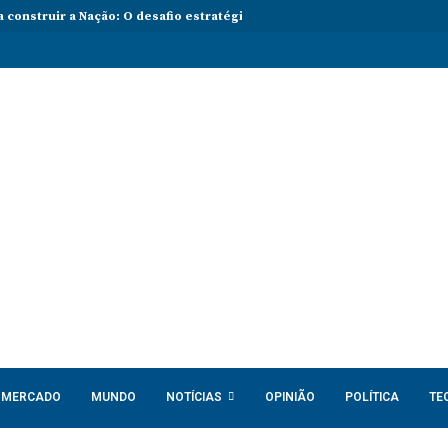
 construir a Nação: O desafio estratégico de Angola aos 50 Anos de In
MERCADO
MUNDO
NOTÍCIAS
OPINIÃO
POLÍTICA
TE