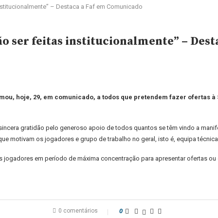
institucionalmente” – Destaca a Faf em Comunicado
ão ser feitas institucionalmente” – De
mou, hoje, 29, em comunicado, a todos que pretendem fazer ofertas à 
incera gratidão pelo generoso apoio de todos quantos se têm vindo a manife
motivam os jogadores e grupo de trabalho no geral, isto é, equipa técnica, a
os jogadores em período de máxima concentração para apresentar ofertas ou e
0 comentários
0