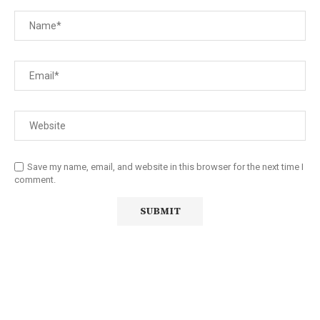
Save my name, email, and website in this browser for the next time I
comment.
Diário Independente (DI)
é um Jornal digital generalista ao
serviço de Angola, com uma linha editorial própria e
Independente do poder político e económico. Com esta