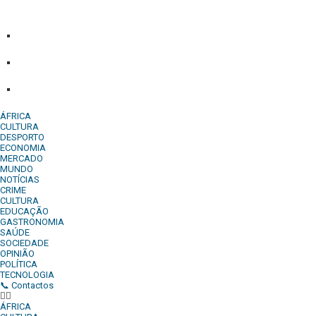
empresa para estar em contactos:
Whatsapp:
+244 927 209 599;
Comercial:
COMERCIAL@DIARIOINDEPENDENTE.INFO
Denuncia:
REDACAO@DIARIOINDEPENDENTE.INFO
ÁFRICA
CULTURA
DESPORTO
ECONOMIA
MERCADO
MUNDO
NOTÍCIAS
CRIME
CULTURA
EDUCAÇÃO
GASTRONOMIA
SAÚDE
SOCIEDADE
OPINIÃO
POLÍTICA
TECNOLOGIA
📞 Contactos
ÁFRICA