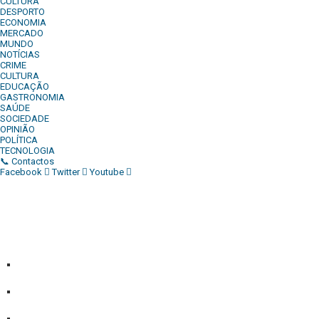
CULTURA
DESPORTO
ECONOMIA
MERCADO
MUNDO
NOTÍCIAS
CRIME
CULTURA
EDUCAÇÃO
GASTRONOMIA
SAÚDE
SOCIEDADE
OPINIÃO
POLÍTICA
TECNOLOGIA
📞 Contactos
Facebook
Twitter
Youtube
Diário Independente (DI)
é um Jornal digital generalista ao
serviço de Angola, com uma linha editorial própria e
Independente do poder político e económico. Com esta
empresa para estar em contactos:
Whatsapp:
+244 927 209 599;
Comercial:
COMERCIAL@DIARIOINDEPENDENTE.INFO
Denuncia:
REDACAO@DIARIOINDEPENDENTE.INFO