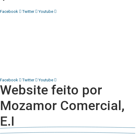
Facebook
Twitter
Youtube
Diário Independente (DI)
é um Jornal digital generalista ao
serviço de Angola, com uma linha editorial própria e
Independente do poder político e económico. Com esta
empresa para estar em contactos:
Whatsapp:
+244 927 209 599;
COMERCIAL@DIARIOINDEPENDENTE.INFO
REDACAO@DIARIOINDEPENDENTE.INFO
Facebook
Twitter
Youtube
Website feito por
Mozamor Comercial,
E.I
@2025 – TODOS DIREITOS RESERVADOS AO DIÁRIO INDEPENDENTE |
SUPORTE TÉCNICO DIONTÓNIO MULTIMEDIA, LDA