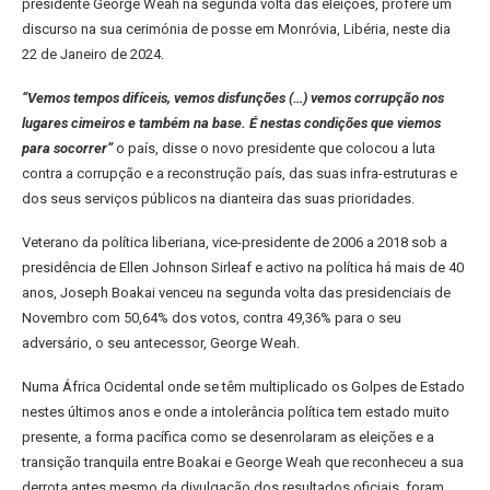
presidente George Weah na segunda volta das eleições, profere um
discurso na sua cerimónia de posse em Monróvia, Libéria, neste dia
22 de Janeiro de 2024.
“Vemos tempos difíceis, vemos disfunções (…) vemos corrupção nos
lugares cimeiros e também na base. É nestas condições que viemos
para socorrer”
o país, disse o novo presidente que colocou a luta
contra a corrupção e a reconstrução país, das suas infra-estruturas e
dos seus serviços públicos na dianteira das suas prioridades.
Veterano da política liberiana, vice-presidente de 2006 a 2018 sob a
presidência de Ellen Johnson Sirleaf e activo na política há mais de 40
anos, Joseph Boakai venceu na segunda volta das presidenciais de
Novembro com 50,64% dos votos, contra 49,36% para o seu
adversário, o seu antecessor, George Weah.
Numa África Ocidental onde se têm multiplicado os Golpes de Estado
nestes últimos anos e onde a intolerância política tem estado muito
presente, a forma pacífica como se desenrolaram as eleições e a
transição tranquila entre Boakai e George Weah que reconheceu a sua
derrota antes mesmo da divulgação dos resultados oficiais, foram