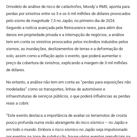
Omodelo de análise de risco de catástrofes, Moody´s RMS, aponta para
perdas por sinistros entre os 3 e os 6 mil milhões de dólares provocados
pelo sismo de magnitude 7,5 no Japão, no primeiro dia de 2024.
Segundo a notícia avançada pela Reinsurance news, para além dos
danos em propriedade privada e a interrupção de negócios, a análise
tem em conta os sinistros provocados pelos incêndios induzidos pelos
sismos, as inundações, deslizamentos de terras e a deformação do
solo, assim como a inflação após o evento, que poderá aumentar o
preço da cobertura de sinistros, explicando a margem de 3 mil milhões
de dólares.
No entanto, a análise não tem em conta as “perdas para exposições não
modeladas” como os transportes, linhas de automóveis e
infraestruturas de serviços públicos, o que poderá influências as perdas
reais a cobrir.
“Este evento destaca a importância de avaliar os terramotos de crosta
pouco profunda numa visão abrangente do risco sísmico – no Japão e
em todo o mundo. Embora o risco sísmico no Japão seja impulsionado
por eventos na zona de subducção, houve vários eventos prejudiciais na