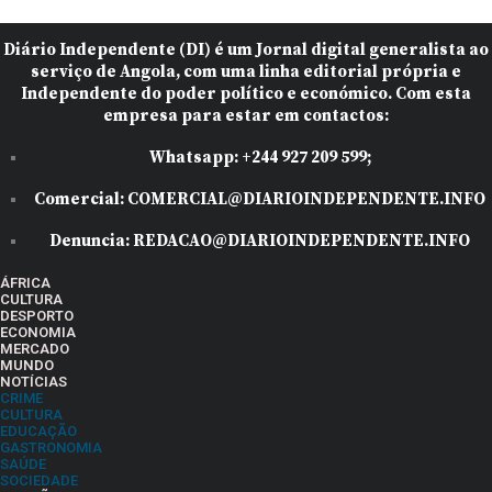
Diário Independente (DI)
é um Jornal digital generalista ao
serviço de Angola, com uma linha editorial própria e
Independente do poder político e económico. Com esta
empresa para estar em contactos:
Whatsapp:
+244 927 209 599;
Comercial:
COMERCIAL@DIARIOINDEPENDENTE.INFO
Denuncia:
REDACAO@DIARIOINDEPENDENTE.INFO
ÁFRICA
CULTURA
DESPORTO
ECONOMIA
MERCADO
MUNDO
NOTÍCIAS
CRIME
CULTURA
EDUCAÇÃO
GASTRONOMIA
SAÚDE
SOCIEDADE