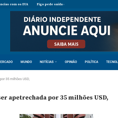
 os EUA
Figo pede saída de Infantino e acusa presidente da FIFA de 
ERCADO
MUNDO
NOTÍCIAS
OPINIÃO
POLÍTICA
TECNOL
 por 35 milhões USD,
ser apetrechada por 35 milhões USD,