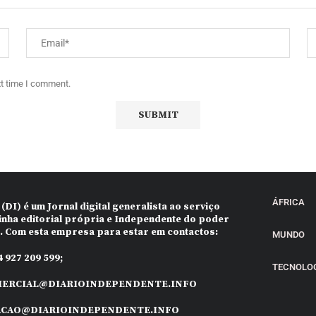
xt time I comment.
ÁFRICA
 (DI)
é um Jornal digital generalista ao serviço
inha editorial própria e Independente do poder
o. Com esta empresa para estar em contactos:
MUNDO
 927 209 599;
TECNOLO
ERCIAL@DIARIOINDEPENDENTE.INFO
ACAO@DIARIOINDEPENDENTE.INFO