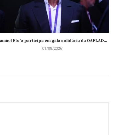
amuel Eto’o participa em gala solidária da OAFLAD...
Divide
01/08/2026