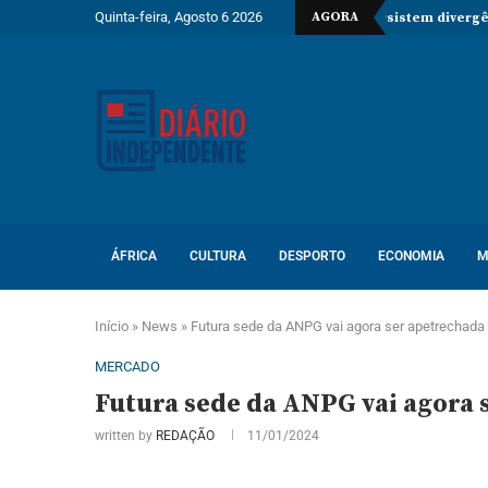
Quinta-feira, Agosto 6 2026
AGORA
a marítima no Estreito de Ormuz enquanto persistem divergências com
ÁFRICA
CULTURA
DESPORTO
ECONOMIA
M
Início
»
News
»
Futura sede da ANPG vai agora ser apetrechada
MERCADO
Futura sede da ANPG vai agora 
written by
REDAÇÃO
11/01/2024