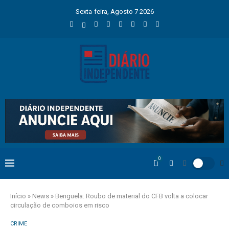
Sexta-feira, Agosto 7 2026
0
Início
»
News
»
Benguela: Roubo de material do CFB volta a colocar
circulação de comboios em risco
CRIME