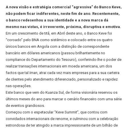
A nova visão e estratégia comercial “agressiva” do Banco Keve,
não podem ficar indiferentes, neste fim de ano. Recentemente,
o banco redesenhou a sua identidade e a nova marca dá
mesmo nas vistas, é irreverente, próxima, disruptiva e emotiva.
Em um crescimento de titã, em Abril deste ano, o Banco Keve foi
“coroado” pelo BNA como sistêmico e colocado entre os quatro
únicos bancos em Angola com a distinção de correspondente
bancário em dólares americanos (passou brilhantemente no
compliance do Departamento do Tesouro), conferindo-lhe o poder de
realizar transações internacionais em moeda americana, um dos
factos que tal íman, atrai cada vez mais empresas para a sua carteira
de clientes pelo atendimento diferenciado, personalizado e rapidez
nas operações.
Este banco que vem do Kuanza Sul, de forma visionária reservou os
últimos meses do ano para marcar o cenário financeiro com uma série
de eventos grandiosos.
Começou com o espetacular “Keve Summit”, que contou com
convidados internacionais de renome, e culminou com a celebração
estrondosa de ter atingido a marca impressionante de um bilhão de