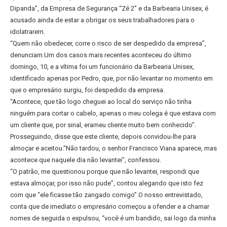
Dipanda”, da Empresa de Segurança “Zé 2” e da Barbearia Unisex, é
acusado ainda de estar a obrigar os seus trabalhadores para o
idolatrarem.
“Quem não obedecer, corre o risco de ser despedido da empresa”,
denunciam.Um dos casos mais recentes aconteceu do último
domingo, 10, e a vítima foi um funcionário da Barbearia Unisex,
identificado apenas por Pedro, que, por não levantar no momento em
que o empresário surgiu, foi despedido da empresa.
“Acontece, que tão logo cheguei ao local do serviço não tinha
ninguém para cortar o cabelo, apenas o meu colega é que estava com
um cliente que, por sinal, erameu cliente muito bem conhecido”.
Prosseguindo, disse que este cliente, depois convidou-lhe para
almoçar e aceitou.“Não tardou, o senhor Francisco Viana aparece, mas
acontece que naquele dia não levantei”, confessou.
“O patrão, me questionou porque que não levantei, respondi que
estava almoçar, por isso não pude”, contou alegando que isto fez
com que “ele ficasse tão zangado comigo”.O nosso entrevistado,
conta que de imediato o empresário começou a ofender e a chamar
nomes de seguida o expulsou, “você é um bandido, sai logo da minha