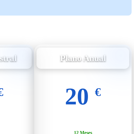
stral
Plano Anual
20
€
€
12 Meses