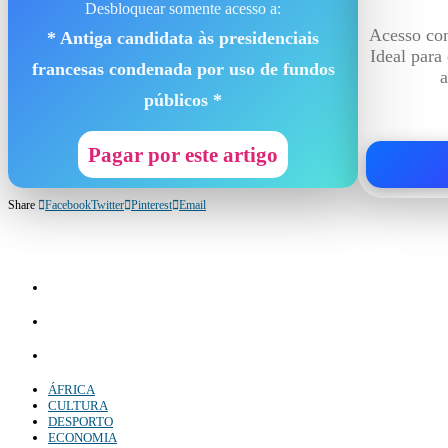
Desbloquear somente acesso a:
Acesso com
* Antiga candidata às presidenciais
Ideal para
francesas condenada por uso de fundos
a
públicos *
Pagar por este artigo
Share
Facebook
Twitter
Pinterest
Email
Diário Independente (DI)
é um Jornal digital generalista ao serviço de Angola, com uma linha editorial própr
Whatsapp:
+244 927 209 599;
Comercial:
COMERCIAL@DIARIOINDEPENDENTE.INFO
Denuncia:
REDACAO@DIARIOINDEPENDENTE.INFO
ÁFRICA
CULTURA
DESPORTO
ECONOMIA