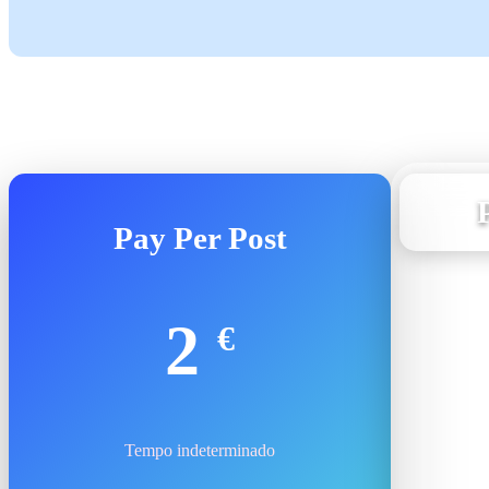
Pay Per Post
2
€
Tempo indeterminado