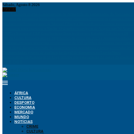
Sábado, Agosto 8 2026
AGORA
João Lourenço recebe cumprimentos de despedida do embaixador do Vietname 
Espanha dá ultimato à Itália para suspender controlos fronteiriços e ameaça resp
Ministro confirma regresso de Manuel Chang a Moçambique e remete processos à
Comunicar para construir a Nação: O desafio estratégico de Angola aos 50 Anos 
ANPG e Sonangol E&P Concluem perfuração do poço Katambi-2 do bloco 24
PIB da União Europeia atinge 18,8 biliões de euros em 2025 e Alemanha reforça 
Empresas chinesas anunciam investimento de 150 milhões de dólares para impuls
Pesca ilegal durante período de veda preocupa operadores e ameaça reprodução 
Desmantelados grupos de exploração ilegal de diamantes na Lunda-Norte
Funcionários da Pumangol no Uíge detidos por especulação do preço da gasolina
ÁFRICA
CULTURA
DESPORTO
ECONOMIA
MERCADO
MUNDO
NOTÍCIAS
CRIME
CULTURA