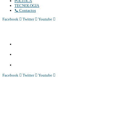
POLÍTICA
TECNOLOGIA
📞 Contactos
Facebook
Twitter
Youtube
Diário Independente (DI)
é um Jornal digital generalista ao serviço de Angola, com uma linha editorial própr
Whatsapp:
+244 927 209 599;
Comercial:
COMERCIAL@DIARIOINDEPENDENTE.INFO
Denuncia:
REDACAO@DIARIOINDEPENDENTE.INFO
Facebook
Twitter
Youtube
Diário Independente (DI)
é um Jornal digital generalista ao serviço de Angola, com uma linha editorial própr
Whatsapp:
+244 927 209 599;
COMERCIAL@DIARIOINDEPENDENTE.INFO
REDACAO@DIARIOINDEPENDENTE.INFO