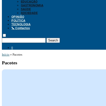
EDUCAÇÃO
GASTRONOMIA
SAÚDE
SOCIEDADE
OPINIÃO
POLÍTICA
TECNOLOGIA
📞 Contactos
Search
0
Início
»
Pacotes
Pacotes