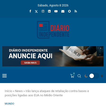
Sábado, Agosto 8 2026
0
Início
»
News
»
Irão lança ataques de retaliação contra bases e
posições ligadas aos EUA no Médio Oriente
MUNDO