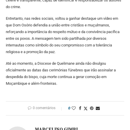
célere e transparente, capaz de identificar e responsabilizar os autores
do crime.
Entretanto, nas redes sociais, voltou a ganhar destaque um vídeo em
que Dom Osório defendia a união entre cristãos e muçulmanos,
reforçando a importância do respeito mútuo e da convivência pacífica
entre os povos. A mensagem tem sido partilhada por diversos
internautas como símbolo do seu compromisso com a tolerância
religiosa e a promoção da paz.
Até ao momento, a Diocese de Quelimane ainda não divulgou
oficialmente as datas das cerimónias fúnebres que irão assinalar a
despedida do bispo, cuja morte continua a gerar comoção em
Moçambique e além-fronteiras.
0 comentários
0
MARCELINO GIMBI