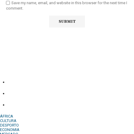
Save my name, email, and website in this browser for the next time I
comment.
Diário Independente (DI)
é um Jornal digital generalista ao
serviço de Angola, com uma linha editorial própria e
Independente do poder político e económico. Com esta
empresa para estar em contactos:
Whatsapp:
+244 927 209 599;
Comercial:
COMERCIAL@DIARIOINDEPENDENTE.INFO
Denuncia:
REDACAO@DIARIOINDEPENDENTE.INFO
ÁFRICA
CULTURA
DESPORTO
ECONOMIA