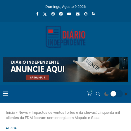
Domingo, Agosto 9 2026
0
Início
»
News
»
Impactos de ventos fortes e da chuvas: cinquenta mil
clientes da EDM ficaram sem energia em Maputo e Gaza
ÁFRICA