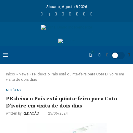
Sábado, Agosto 8 2026
0
Início
»
News
»
PR deixa o País está quinta-feira para Cota D’ivoire em
visita de dois dias
NOTÍCIAS
PR deixa o País está quinta-feira para Cota
D’ivoire em visita de dois dias
written by
REDAÇÃO
25/06/2024