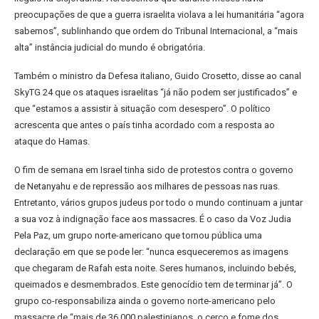
preocupações de que a guerra israelita violava a lei humanitária “agora
sabemos”, sublinhando que ordem do Tribunal Internacional, a “mais
alta” instância judicial do mundo é obrigatória.
Também o ministro da Defesa italiano, Guido Crosetto, disse ao canal
SkyTG 24 que os ataques israelitas “já não podem ser justificados” e
que “estamos a assistir à situação com desespero”. O político
acrescenta que antes o país tinha acordado com a resposta ao
ataque do Hamas.
O fim de semana em Israel tinha sido de protestos contra o governo
de Netanyahu e de repressão aos milhares de pessoas nas ruas.
Entretanto, vários grupos judeus por todo o mundo continuam a juntar
a sua voz à indignação face aos massacres. É o caso da Voz Judia
Pela Paz, um grupo norte-americano que tornou pública uma
declaração em que se pode ler: “nunca esqueceremos as imagens
que chegaram de Rafah esta noite. Seres humanos, incluindo bebés,
queimados e desmembrados. Este genocídio tem de terminar já”. O
grupo co-responsabiliza ainda o governo norte-americano pelo
massacre de “mais de 36.000 palestinianos, o cerco e fome dos