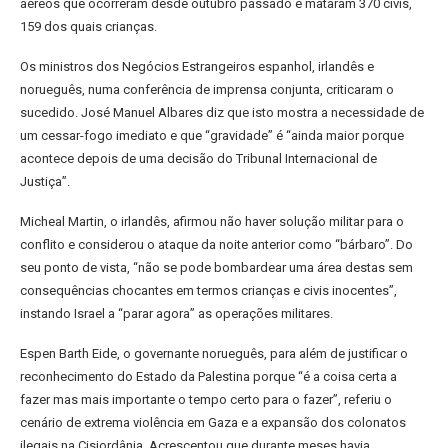
aéreos que ocorreram desde outubro passado e mataram 370 civis,
159 dos quais crianças.
Os ministros dos Negócios Estrangeiros espanhol, irlandês e
norueguês, numa conferência de imprensa conjunta, criticaram o
sucedido. José Manuel Albares diz que isto mostra a necessidade de
um cessar-fogo imediato e que “gravidade” é “ainda maior porque
acontece depois de uma decisão do Tribunal Internacional de
Justiça”.
Micheal Martin, o irlandês, afirmou não haver solução militar para o
conflito e considerou o ataque da noite anterior como “bárbaro”. Do
seu ponto de vista, “não se pode bombardear uma área destas sem
consequências chocantes em termos crianças e civis inocentes”,
instando Israel a “parar agora” as operações militares.
Espen Barth Eide, o governante norueguês, para além de justificar o
reconhecimento do Estado da Palestina porque “é a coisa certa a
fazer mas mais importante o tempo certo para o fazer”, referiu o
cenário de extrema violência em Gaza e a expansão dos colonatos
ilegais na Cisjordânia. Acrescentou que durante meses havia