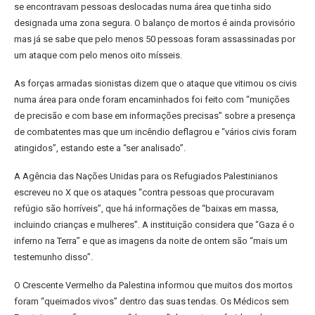
se encontravam pessoas deslocadas numa área que tinha sido
designada uma zona segura. O balanço de mortos é ainda provisório
mas já se sabe que pelo menos 50 pessoas foram assassinadas por
um ataque com pelo menos oito mísseis.
As forças armadas sionistas dizem que o ataque que vitimou os civis
numa área para onde foram encaminhados foi feito com “munições
de precisão e com base em informações precisas” sobre a presença
de combatentes mas que um incêndio deflagrou e “vários civis foram
atingidos”, estando este a “ser analisado”.
A Agência das Nações Unidas para os Refugiados Palestinianos
escreveu no X que os ataques “contra pessoas que procuravam
refúgio são horríveis”, que há informações de “baixas em massa,
incluindo crianças e mulheres”. A instituição considera que “Gaza é o
inferno na Terra” e que as imagens da noite de ontem são “mais um
testemunho disso”.
O Crescente Vermelho da Palestina informou que muitos dos mortos
foram “queimados vivos” dentro das suas tendas. Os Médicos sem