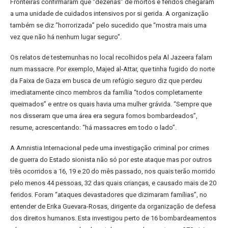
Fronteiras confirmaram que “dezenas” de mortos e feridos chegaram
a uma unidade de cuidados intensivos por si gerida. A organização
também se diz “horrorizada” pelo sucedido que “mostra mais uma
vez que não há nenhum lugar seguro”.
Os relatos de testemunhas no local recolhidos pela Al Jazeera falam
num massacre. Por exemplo, Majed al-Attar, que tinha fugido do norte
da Faixa de Gaza em busca de um refúgio seguro diz que perdeu
imediatamente cinco membros da família “todos completamente
queimados” e entre os quais havia uma mulher grávida. “Sempre que
nos disseram que uma área era segura fomos bombardeados”,
resume, acrescentando: “há massacres em todo o lado”.
A Amnistia Internacional pede uma investigação criminal por crimes
de guerra do Estado sionista não só por este ataque mas por outros
três ocorridos a 16, 19 e 20 do mês passado, nos quais terão morrido
pelo menos 44 pessoas, 32 das quais crianças, e causado mais de 20
feridos. Foram “ataques devastadores que dizimaram famílias”, no
entender de Erika Guevara-Rosas, dirigente da organização de defesa
dos direitos humanos. Esta investigou perto de 16 bombardeamentos