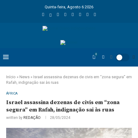
Quinta-feira, Agosto 6 2026
0
Início
»
News
»
Israel assassina dezenas de civis em “zona segura” em
Rafah, indignação sai às ruas
ÁFRICA
Israel assassina dezenas de civis em “zona
segura” em Rafah, indignação sai às ruas
written by
REDAÇÃO
28/05/2024