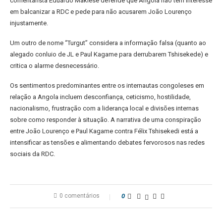
comentarista Eduardo Makiese defende que Angola não tem interesse
em balcanizar a RDC e pede para não acusarem João Lourenço
injustamente.
Um outro de nome “Turgut” considera a informação falsa (quanto ao
alegado conluio de JL e Paul Kagame para derrubarem Tshisekede) e
critica o alarme desnecessário.
Os sentimentos predominantes entre os internautas congoleses em
relação a Angola incluem desconfiança, ceticismo, hostilidade,
nacionalismo, frustração com a liderança local e divisões internas
sobre como responder à situação. A narrativa de uma conspiração
entre João Lourenço e Paul Kagame contra Félix Tshisekedi está a
intensificar as tensões e alimentando debates fervorosos nas redes
sociais da RDC.
0 comentários
0