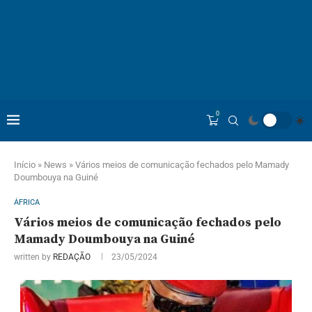
0
Início
»
News
»
Vários meios de comunicação fechados pelo Mamady
Doumbouya na Guiné
ÁFRICA
Vários meios de comunicação fechados pelo
Mamady Doumbouya na Guiné
written by
REDAÇÃO
23/05/2024