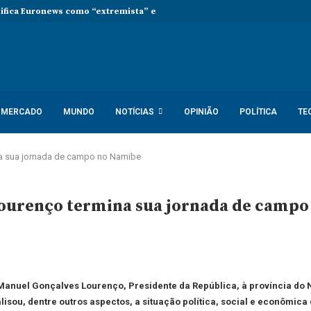
sifica Euronews como “extremista” e Tsikhanouskaya acusa Lukashenko 
MERCADO
MUNDO
NOTÍCIAS
OPINIÃO
POLÍTICA
TE
na sua jornada de campo no Namibe
Lourenço termina sua jornada de camp
o Manuel Gonçalves Lourenço, Presidente
da República, à província do 
sou, dentre outros aspectos, a situação política, social
e econômica 