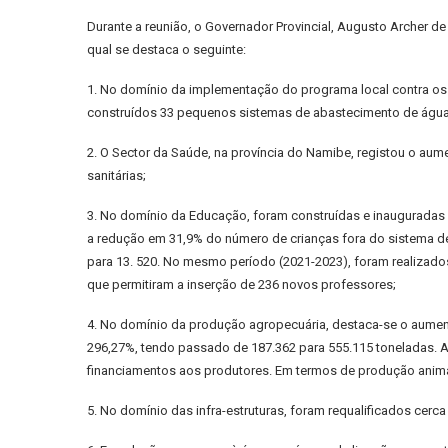
Durante a reunião, o Governador Provincial, Augusto Archer
qual se destaca o seguinte:
1. No domínio da implementação do programa local contra os 
construídos 33 pequenos sistemas de abastecimento de água 
2. O Sector da Saúde, na província do Namibe, registou o aum
sanitárias;
3. No domínio da Educação, foram construídas e inauguradas 
a redução em 31,9% do número de crianças fora do sistema de
para 13. 520. No mesmo período (2021-2023), foram realizad
que permitiram a inserção de 236 novos professores;
4. No domínio da produção agropecuária, destaca-se o aume
296,27%, tendo passado de 187.362 para 555.115 toneladas. A
financiamentos aos produtores. Em termos de produção animal,
5. No domínio das infra-estruturas, foram requalificados ce