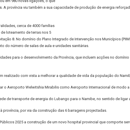
tou em 980 novas ligações, o que
. A província viu também a sua capacidade de produção de energia reforçad
alidades, cerca de 4000 famílias
 de loteamento de terras nos 5
habitação 8. No domínio do Plano Integrado de Intervenção nos Municípios (PII
nto do número de salas de aula e unidades sanitárias.
ridades para o desenvolvimento da Província, que incluem acções no domínio d
em realizado com vista a melhorar a qualidade de vida da população do Nami
icar o Aeroporto Welwitshia Mirabilis como Aeroporto Internacional de modo a 
rede de transporte de energia do Lubango para o Namibe, no sentido de ligar a
à província, por via da construção das 6 barragens projectadas.
 Públicos 2025 a construção de um novo hospital provincial que comporte ser