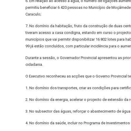
6. Em relação ao acesso à água, o número de ligações aumen
permitiu beneficiar 6 420 pessoas no Município de Moçâmedes
Caraculo;
7. No domínio da habitação, fruto da construção de duas centr
tiveram acesso a casa condigna, estando em curso o projecto
municípios que vai permitir disponibilizar 16 802 lotes para 
99 já estão concluídos, com particular incidência para o aume
Durante a sessão, o Governador Provincial apresentou as prio
cidadania.
O Executivo reconheceu as acções que o Governo Provincial t
1. No domínio dos transportes, criar as condições para certif
2. No domínio da energia, acelerar o projecto de extensão da 
3. No subsector das águas, reforçar o abastecimento de água 
4. No domínio da saúde, incluir no Programa de Investimentos