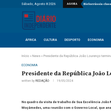
Sábado, Agosto 8 2026
AGORA
Bielorrússia clas
ÁFRICA
CULTURA
DESPORTO
ECONOMIA
Início
»
News
»
Presidente da República João Lourenço termi
ECONOMIA
Presidente da República João 
written by
REDAÇÃO
19/05/2024
No quadro da visita de trabalho de Sua Excelência Joã
Moçâmedes,
uma reunião com o Governo Local, que anali