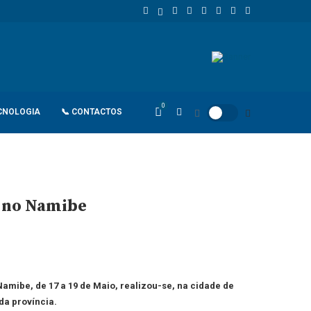
de retaliação
João Lourenço recebe cumprimentos de despedida d
0
CNOLOGIA
📞 CONTACTOS
o no Namibe
Namibe, de 17 a 19 de Maio, realizou-se, na cidade de
da província.