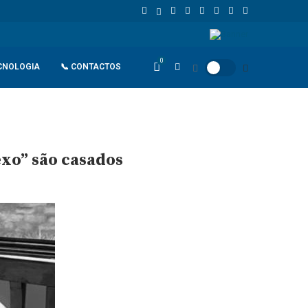
União Europeia atinge 18,8 biliões de euros em 2025 e Alemanha reforç
0
CNOLOGIA
📞 CONTACTOS
exo” são casados