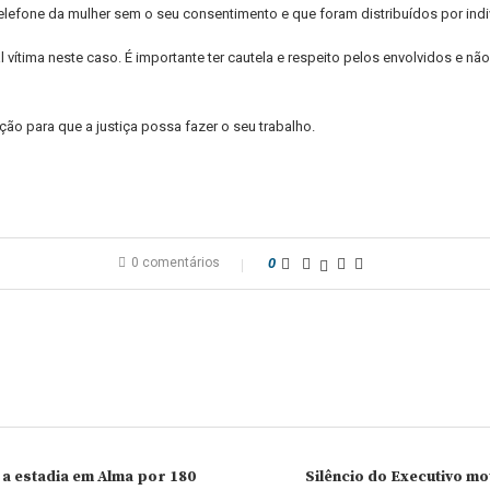
elefone da mulher sem o seu consentimento e que foram distribuídos por ind
ítima neste caso. É importante ter cautela e respeito pelos envolvidos e não 
ção para que a justiça possa fazer o seu trabalho.
0 comentários
0
a estadia em Alma por 180
Silêncio do Executivo mo