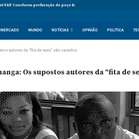
l E&P Concluem perfuração do poço Katambi-2 do bloco 24
PIB da 
MERCADO
MUNDO
NOTÍCIAS
OPINIÃO
POLÍTICA
TE
tos autores da “fita de sexo” são casados
nga: Os supostos autores da “fita de s