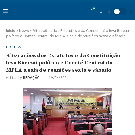
0
Início
»
News
»
Alterações dos Estatutos e da Constituição leva Bureau
político e Comité Central do MPLA a sala de reuniões sexta e sábado
POLÍTICA
Alterações dos Estatutos e da Constituição
leva Bureau político e Comité Central do
MPLA a sala de reuniões sexta e sábado
written by
REDAÇÃO
19/04/2024