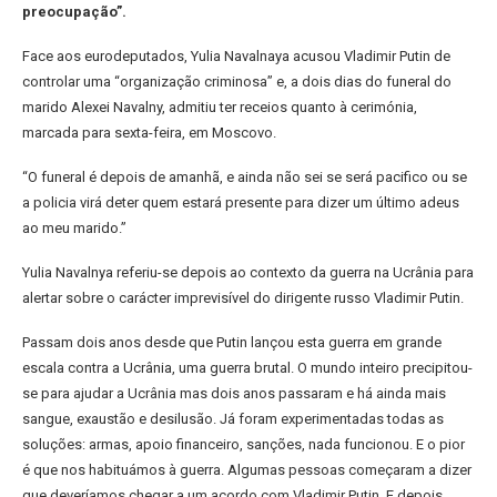
preocupação”.
Face aos eurodeputados, Yulia Navalnaya acusou Vladimir Putin de
controlar uma “organização criminosa” e, a dois dias do funeral do
marido Alexei Navalny, admitiu ter receios quanto à cerimónia,
marcada para sexta-feira, em Moscovo.
“O funeral é depois de amanhã, e ainda não sei se será pacifico ou se
a policia virá deter quem estará presente para dizer um último adeus
ao meu marido.”
Yulia Navalnya referiu-se depois ao contexto da guerra na Ucrânia para
alertar sobre o carácter imprevisível do dirigente russo Vladimir Putin.
Passam dois anos desde que Putin lançou esta guerra em grande
escala contra a Ucrânia, uma guerra brutal. O mundo inteiro precipitou-
se para ajudar a Ucrânia mas dois anos passaram e há ainda mais
sangue, exaustão e desilusão. Já foram experimentadas todas as
soluções: armas, apoio financeiro, sanções, nada funcionou. E o pior
é que nos habituámos à guerra. Algumas pessoas começaram a dizer
que deveríamos chegar a um acordo com Vladimir Putin. E depois,