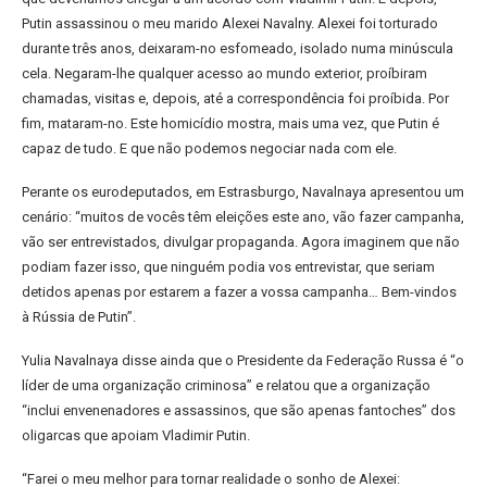
Putin assassinou o meu marido Alexei Navalny. Alexei foi torturado
durante três anos, deixaram-no esfomeado, isolado numa minúscula
cela. Negaram-lhe qualquer acesso ao mundo exterior, proíbiram
chamadas, visitas e, depois, até a correspondência foi proíbida. Por
fim, mataram-no. Este homicídio mostra, mais uma vez, que Putin é
capaz de tudo. E que não podemos negociar nada com ele.
Perante os eurodeputados, em Estrasburgo, Navalnaya apresentou um
cenário: “muitos de vocês têm eleições este ano, vão fazer campanha,
vão ser entrevistados, divulgar propaganda. Agora imaginem que não
podiam fazer isso, que ninguém podia vos entrevistar, que seriam
detidos apenas por estarem a fazer a vossa campanha… Bem-vindos
à Rússia de Putin”.
Yulia Navalnaya disse ainda que o Presidente da Federação Russa é “o
líder de uma organização criminosa” e relatou que a organização
“inclui envenenadores e assassinos, que são apenas fantoches” dos
oligarcas que apoiam Vladimir Putin.
“Farei o meu melhor para tornar realidade o sonho de Alexei: