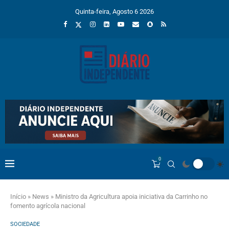
Quinta-feira, Agosto 6 2026
0
Início
»
News
»
Ministro da Agricultura apoia iniciativa da Carrinho no
fomento agrícola nacional
SOCIEDADE