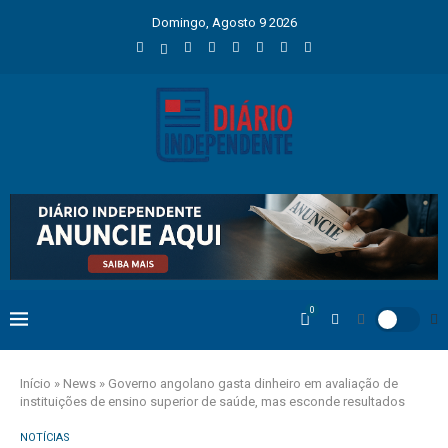
Domingo, Agosto 9 2026
0
Início
»
News
»
Governo angolano gasta dinheiro em avaliação de
instituições de ensino superior de saúde, mas esconde resultados
NOTÍCIAS