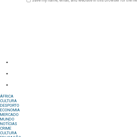
Save my name, email, and website in this browser for the n
Diário Independente (DI)
é um Jornal digital generalista ao serv
contactos:
Whatsapp:
+244 927 209 599;
Comercial:
COMERCIAL@DIARIOINDEPENDENTE.INFO
Denuncia:
REDACAO@DIARIOINDEPENDENTE.INFO
ÁFRICA
CULTURA
DESPORTO
ECONOMIA
MERCADO
MUNDO
NOTÍCIAS
CRIME
CULTURA