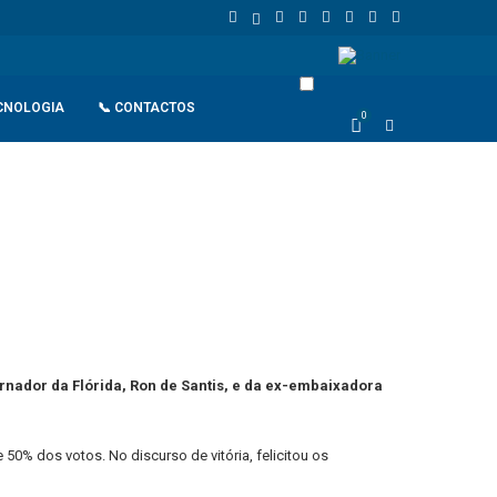
gola
Espanha dá ultimato à Itália para suspender controlos front
CNOLOGIA
📞 CONTACTOS
0
rnador da Flórida, Ron de Santis, e da ex-embaixadora
50% dos votos. No discurso de vitória, felicitou os