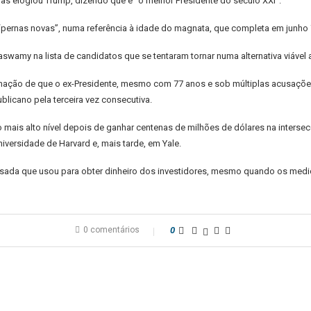
s elogiou Trump, dizendo que é “o melhor Presidente do século XXI”.
“pernas novas”, numa referência à idade do magnata, que completa em junho 
wamy na lista de candidatos que se tentaram tornar numa alternativa viável 
irmação de que o ex-Presidente, mesmo com 77 anos e sob múltiplas acusações 
blicano pela terceira vez consecutiva.
 mais alto nível depois de ganhar centenas de milhões de dólares na interse
iversidade de Harvard e, mais tarde, em Yale.
ada que usou para obter dinheiro dos investidores, mesmo quando os me
0 comentários
0