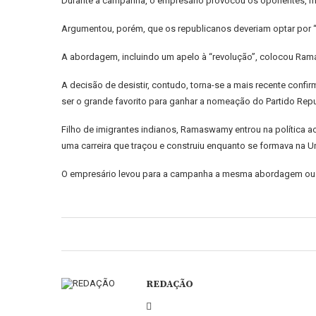
Durante a campanha, o empresário provocou os oponentes, ma
Argumentou, porém, que os republicanos deveriam optar por 
A abordagem, incluindo um apelo à “revolução”, colocou Ramas
A decisão de desistir, contudo, torna-se a mais recente conf
ser o grande favorito para ganhar a nomeação do Partido Repu
Filho de imigrantes indianos, Ramaswamy entrou na política ao
uma carreira que traçou e construiu enquanto se formava na Un
O empresário levou para a campanha a mesma abordagem ous
REDAÇÃO