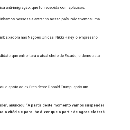
ca anti-imigração, que foi recebida com aplausos.
 tínhamos pessoas a entrar no nosso país. Não tivemos uma
-embaixadora nas Nações Unidas, Nikki Haley, o empresário
didato que enfrentará o atual chefe de Estado, o democrata
iou o apoio ao ex-Presidente Donald Trump, após um
er’, anunciou: “
A partir deste momento vamos suspender
a vitória e para lhe dizer que a partir de agora ele terá