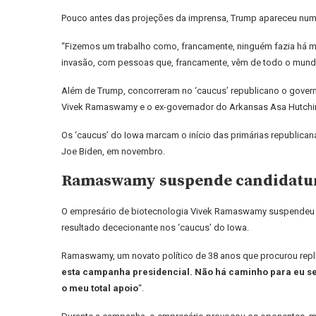
Pouco antes das projeções da imprensa, Trump apareceu numa c
“Fizemos um trabalho como, francamente, ninguém fazia há m
invasão, com pessoas que, francamente, vêm de todo o mundo 
Além de Trump, concorreram no ‘caucus’ republicano o governa
Vivek Ramaswamy e o ex-governador do Arkansas Asa Hutchi
Os ‘caucus’ do Iowa marcam o início das primárias republican
Joe Biden, em novembro.
Ramaswamy suspende candidatur
O empresário de biotecnologia Vivek Ramaswamy suspendeu a 
resultado dececionante nos ‘caucus’ do Iowa.
Ramaswamy, um novato político de 38 anos que procurou repli
esta campanha presidencial. Não há caminho para eu ser o
o meu total apoio
“.