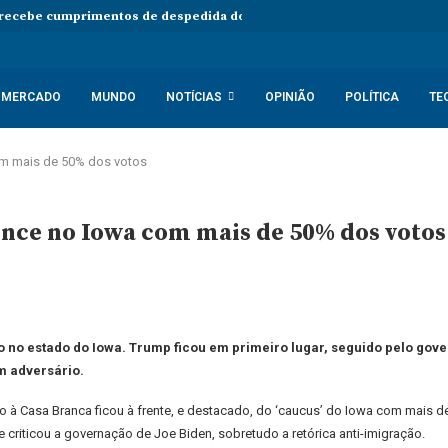
 recebe cumprimentos de despedida do embaixador do Vietname em An
MERCADO
MUNDO
NOTÍCIAS
OPINIÃO
POLÍTICA
TE
om mais de 50% dos votos
nce no Iowa com mais de 50% dos votos
o no estado do Iowa. Trump ficou em primeiro lugar, seguido pelo gove
m adversário.
à Casa Branca ficou à frente, e destacado, do ‘caucus’ do Iowa com mais de 
 criticou a governação de Joe Biden, sobretudo a retórica anti-imigração.