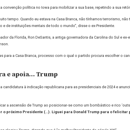
onvenção política no Iowa para mobilizar a sua base, repetindo a sua retóri
uito tempo. Quando eu estava na Casa Branca, não tínhamos terrorismo, não
e de instituições mentais de todo o mundo”, disse o ex-Presidente.
dor da Florida, Ron DeSantis, a antiga governadora da Carolina do Sul e ex
nson.
as para a Casa Branca, processo com o qual o partido procura escolher o can
a e apoia… Trump
candidatura à indicação republicana para as presidenciais de 2024 e anunc
car a ascensão de Trump ao posicionar-se como um bombástico e rico ‘outsid
 próximo Presidente (…). Liguei para Donald Trump para o felicitar pel