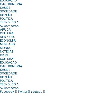
EDUCAÇÃO
GASTRONOMIA
SAÚDE
SOCIEDADE
OPINIÃO
POLÍTICA
TECNOLOGIA
📞 Contactos
ÁFRICA
CULTURA
DESPORTO
ECONOMIA
MERCADO
MUNDO
NOTÍCIAS
CRIME
CULTURA
EDUCAÇÃO
GASTRONOMIA
SAÚDE
SOCIEDADE
OPINIÃO
POLÍTICA
TECNOLOGIA
📞 Contactos
Facebook
Twitter
Youtube
Diário Independente (DI)
é um Jornal digital generalista ao serv
contactos: