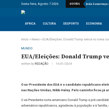
Sexta-feira, Agosto 7 2026
AGORA
João Lourenço
ÁFRICA
CULTURA
DESPORTO
ECONOMIA
Início
»
News
»
EUA/Eleições: Donald Trump vence no Iowa c
MUNDO
EUA/Eleições: Donald Trump ve
written by
REDAÇÃO
16/01/2024
O ex-Presidente dos EUA é o candidato republicano eleit
nas Nações Unidas, Nikki Haley. Pelo caminho ficou já u
O ex-Presidente norte-americano Donald Trump e pré-candidato 
adversários republicanos, agradeceu à população e à família, e