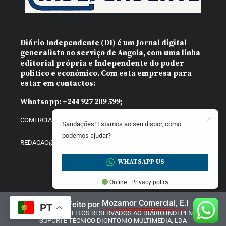
Diário Independente (DI)
é um Jornal digital
generalista ao serviço de Angola, com uma linha
editorial própria e Independente do poder
político e económico. Com esta empresa para
estar em contactos:
Whatsapp:
+244 927 209 599;
COMERCIAL@DIARIOINDEPENDENTE.INFO
Saudações! Estamos ao seu dispor, como
podemos ajudar?
REDACAO@DIARIOINDEPENDENTE.INFO
WHATSAPP US
Online | Privacy policy
Mozamor Comercial, E.I
Website feito por
PT
@2025 – TODOS DIREITOS RESERVADOS AO DIÁRIO INDEPENDENTE |
SUPORTE TÉCNICO DIONTÓNIO MULTIMEDIA, LDA