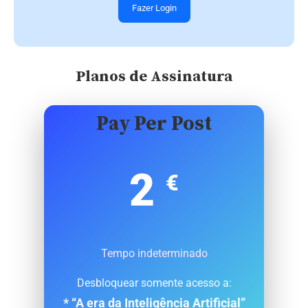
Fazer Login
Planos de Assinatura
Pay Per Post
2
€
Tempo indeterminado
Desbloquear somente acesso a:
* “A era da Inteligência Artificial”