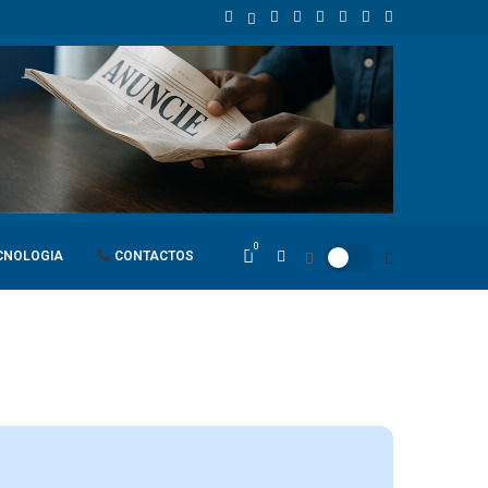
de retaliação
João Lourenço recebe cumprimentos de despedida d
0
CNOLOGIA
CONTACTOS