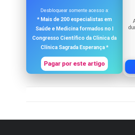
Desbloquear somente acesso a:
* Mais de 200 especialistas em
du
Saúde e Medicina formados no I
Congresso Científico da Clinica da
Clínica Sagrada Esperança *
Pagar por este artigo