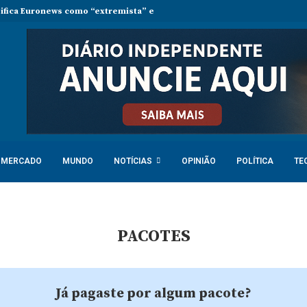
sifica Euronews como “extremista” e Tsikhanouskaya acusa Lukashenko 
MERCADO
MUNDO
NOTÍCIAS
OPINIÃO
POLÍTICA
TE
PACOTES
Já pagaste por algum pacote?