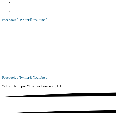
Comercial:
COMERCIAL@DIARIOINDEPENDENTE.INFO
Denuncia:
REDACAO@DIARIOINDEPENDENTE.INFO
Facebook
Twitter
Youtube
Diário Independente (DI)
é um Jornal digital generalista ao serviço de Angola, com uma linha editorial própr
Whatsapp:
+244 927 209 599;
COMERCIAL@DIARIOINDEPENDENTE.INFO
REDACAO@DIARIOINDEPENDENTE.INFO
Facebook
Twitter
Youtube
Website feito por
Mozamor Comercial, E.I