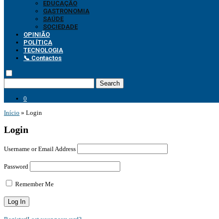
EDUCAÇÃO
GASTRONOMIA
SAÚDE
SOCIEDADE
OPINIÃO
POLÍTICA
TECNOLOGIA
📞 Contactos
Search
0
Início
»
Login
Login
Username or Email Address
Password
Remember Me