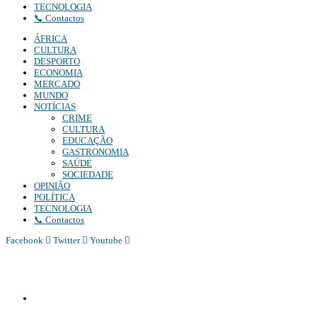
TECNOLOGIA
📞 Contactos
ÁFRICA
CULTURA
DESPORTO
ECONOMIA
MERCADO
MUNDO
NOTÍCIAS
CRIME
CULTURA
EDUCAÇÃO
GASTRONOMIA
SAÚDE
SOCIEDADE
OPINIÃO
POLÍTICA
TECNOLOGIA
📞 Contactos
Facebook
Twitter
Youtube
Diário Independente (DI)
é um Jornal digital generalista ao serviço de Angola, com uma linha editorial própr
Whatsapp:
+244 927 209 599;