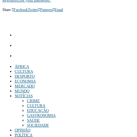
Register
|
Lost your password?
Share
Facebook
Twitter
Pinterest
Email
Diário Independente (DI)
é um Jornal digital generalista ao serviço de Angola, com uma linha editorial própr
Whatsapp:
+244 927 209 599;
Comercial:
COMERCIAL@DIARIOINDEPENDENTE.INFO
Denuncia:
REDACAO@DIARIOINDEPENDENTE.INFO
ÁFRICA
CULTURA
DESPORTO
ECONOMIA
MERCADO
MUNDO
NOTÍCIAS
CRIME
CULTURA
EDUCAÇÃO
GASTRONOMIA
SAÚDE
SOCIEDADE
OPINIÃO
POLÍTICA