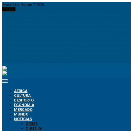
Sexta-feira, Agosto 7 2026
AGORA
ANPG e Sonangol E&P Concluem perfuração do poço Katambi-2 do bloco 24
PIB da União Europeia atinge 18,8 biliões de euros em 2025 e Alemanha reforça 
Empresas chinesas anunciam investimento de 150 milhões de dólares para impuls
Pesca ilegal durante período de veda preocupa operadores e ameaça reprodução 
Desmantelados grupos de exploração ilegal de diamantes na Lunda-Norte
Funcionários da Pumangol no Uíge detidos por especulação do preço da gasolina
Irão e Omã acordam rota marítima no Estreito de Ormuz enquanto persistem div
Figo pede saída de Infantino e acusa presidente da FIFA de agir em benefício próp
Autocarros municipais chegaram à cidade e já arranjaram inimigos em Lichinga
Analisada situação dos angolanos na África do Sul
ÁFRICA
CULTURA
DESPORTO
ECONOMIA
MERCADO
MUNDO
NOTÍCIAS
CRIME
CULTURA